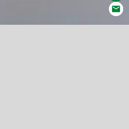
HACEMOS TODO PARA QUE DESTAQUE
LO QUE MÁS IMPORTA: TU MARCA
Desarrollamos soluciones estratégicas a los retos
que enfrentan nuestros clientes, para que sean
más competitivos en el mercado en el que se
desenvuelven
CONOCE MÁS