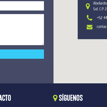
Abelardo
Sol, C.P.
+52 44
contac
ACTO
SÍGUENOS