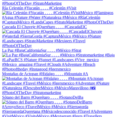
Ría Celestún #Yucatán . . . . #Celestún #Visit
Cascada El Chuveje #Querétaro . . . . #CascadaElC
La Paz #BajaCaliforniaSur . . . . #México #Strat
Montañas de Actopan #Hidalgo . . . . #Mountain #A
Sótano del Barro #Querétaro . . . . #SotanoDelBa