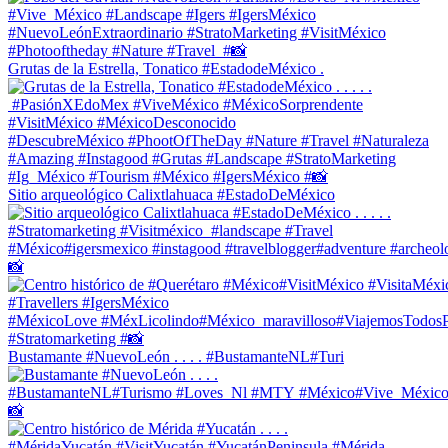
Grutas de la Estrella, Tonatico #EstadodeMéxico .
Sitio arqueológico Calixtlahuaca #EstadoDeMéxico
Bustamante #NuevoLeón . . . . #BustamanteNL#Turi