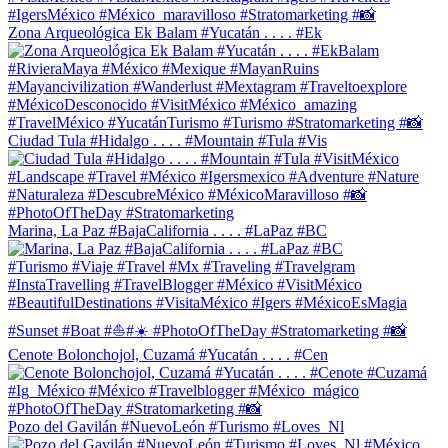
Zona Arqueológica Ek Balam #Yucatán . . . . #Ek
Ciudad Tula #Hidalgo . . . . #Mountain #Tula #Vis
Marina, La Paz #BajaCalifornia . . . . #LaPaz #BC
Cenote Bolonchojol, Cuzamá #Yucatán . . . . #Cen
Pozo del Gavilán #NuevoLeón #Turismo #Loves_Nl